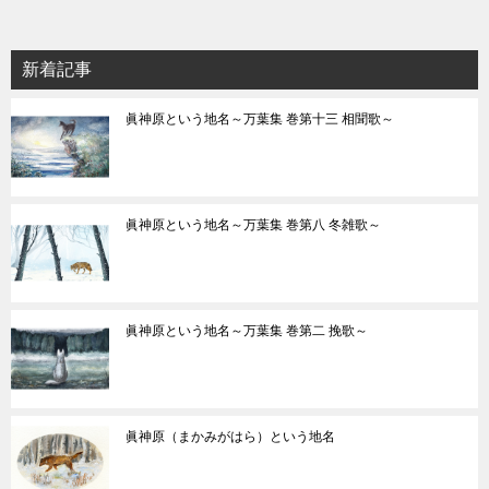
新着記事
眞神原という地名～万葉集 巻第十三 相聞歌～
眞神原という地名～万葉集 巻第八 冬雑歌～
眞神原という地名～万葉集 巻第二 挽歌～
眞神原（まかみがはら）という地名