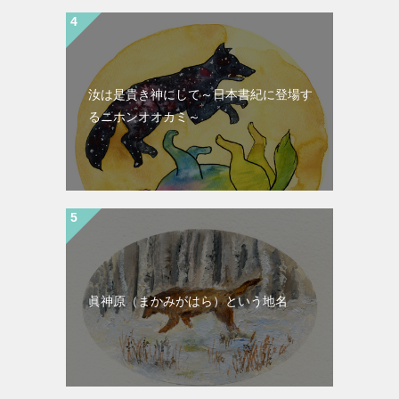
汝は是貴き神にして～日本書紀に登場す
るニホンオオカミ～
眞神原（まかみがはら）という地名